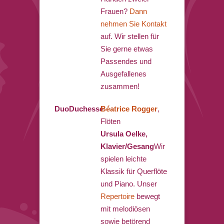
Frauen?
Dann
nehmen Sie Kontakt
auf. Wir stellen für
Sie gerne etwas
Passendes und
Ausgefallenes
zusammen!
DuoDuchesse
Béatrice Rogger
,
Flöten
Ursula Oelke,
Klavier/Gesang
Wir
spielen leichte
Klassik für Querflöte
und Piano. Unser
Repertoire
bewegt
mit melodiösen
sowie betörend