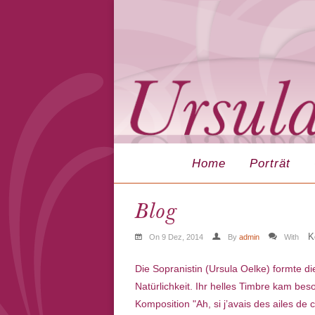
Home
Porträt
Blog
K
On 9 Dez, 2014
By
admin
With
Die Sopranistin (Ursula Oelke) formte die
Natürlichkeit. Ihr helles Timbre kam bes
Komposition "Ah, si j’avais des ailes de 