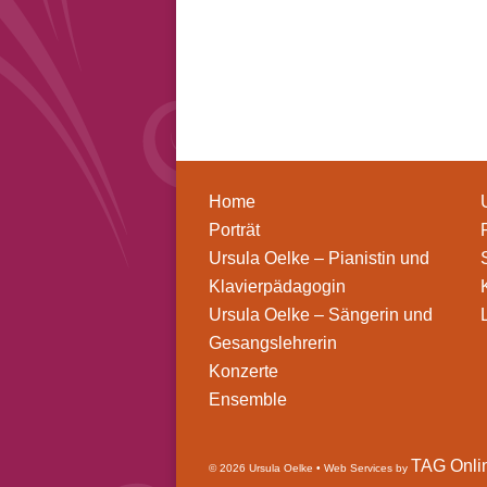
Home
Porträt
Ursula Oelke – Pianistin und
Klavierpädagogin
Ursula Oelke – Sängerin und
Gesangslehrerin
Konzerte
Ensemble
TAG Onli
© 2026 Ursula Oelke • Web Services by